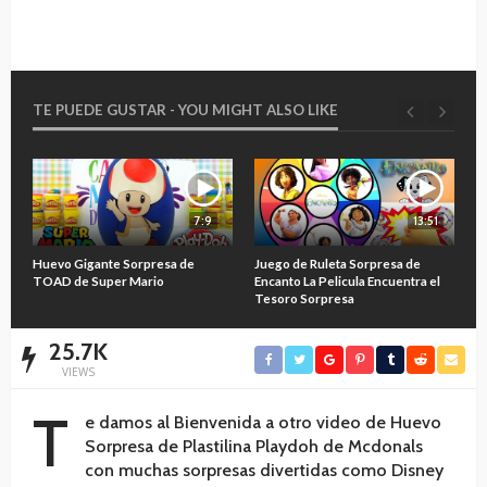
TE PUEDE GUSTAR - YOU MIGHT ALSO LIKE
7:9
13:51
O
Huevo Gigante Sorpresa de
Juego de Ruleta Sorpresa de
A
TOAD de Super Mario
Encanto La Pelicula Encuentra el
M
Tesoro Sorpresa
25.7K
VIEWS
T
e damos al Bienvenida a otro video de Huevo
Sorpresa de Plastilina Playdoh de Mcdonals
con muchas sorpresas divertidas como Disney