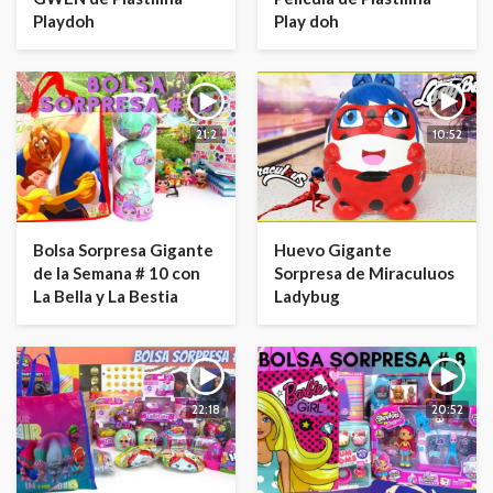
Playdoh
Play doh
21:2
10:52
Bolsa Sorpresa Gigante
Huevo Gigante
de la Semana # 10 con
Sorpresa de Miraculuos
La Bella y La Bestia
Ladybug
22:18
20:52