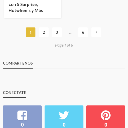
con 5 Surprise,
Hotwheels y Más
1
2
3
…
6
Page 1 of 6
COMPARTENOS
CONECTATE
0
0
0