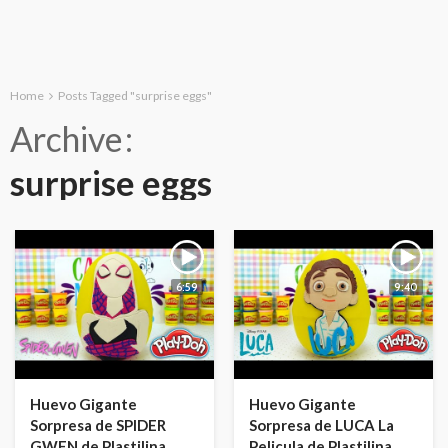
Home
Posts Tagged "surprise eggs"
Archive
surprise eggs
6:59
9:40
Huevo Gigante
Huevo Gigante
Sorpresa de SPIDER
Sorpresa de LUCA La
GWEN de Plastilina
Pelicula de Plastilina