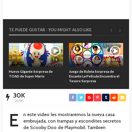
TE PUEDE GUSTAR - YOU MIGHT ALSO LIKE
7:9
13:51
O
Huevo Gigante Sorpresa de
Juego de Ruleta Sorpresa de
A
TOAD de Super Mario
Encanto La Pelicula Encuentra el
M
Tesoro Sorpresa
30K
VIEWS
E
n este video les mostraremos la nueva casa
embrujada, con trampas y escondites secretos
de Scooby Doo de Playmobil. Tambien