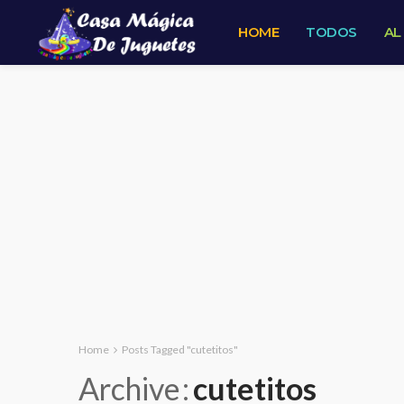
HOME
TODOS
AL
Home
Posts Tagged "cutetitos"
Archive
cutetitos