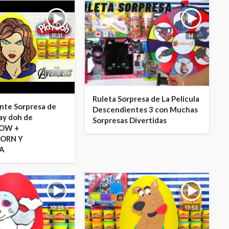
11:31
14:
Ruleta Sorpresa de La Pelicula
nte Sorpresa de
Descendientes 3 con Muchas
lay doh de
Sorpresas Divertidas
OW +
ORN Y
NA
10:25
13:53