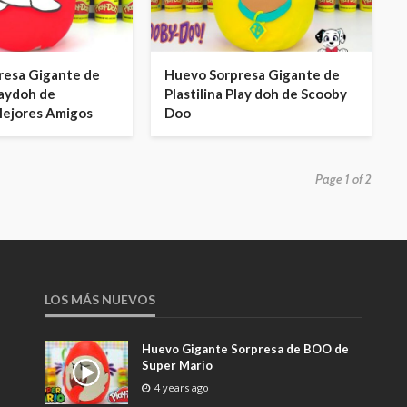
resa Gigante de
Huevo Sorpresa Gigante de
laydoh de
Plastilina Play doh de Scooby
Mejores Amigos
Doo
Page 1 of 2
LOS MÁS NUEVOS
Huevo Gigante Sorpresa de BOO de
Super Mario
4 years ago