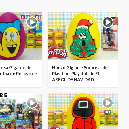
9:9
10:24
resa Gigante de
Huevo Gigante Sorpresa de
ntina de Pocoyo de
Plastilina Play doh de EL
ARBOL DE NAVIDAD
11:33
11:1