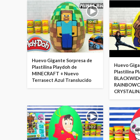
10:45
Huevo Gigante Sorpresa de
Huevo Giga
Plastilina Playdoh de
Plastilina P
MINECRAFT + Nuevo
BLACKWID
Terrasect Azul Translucido
RAINBOWC
CRYSTALI
10:2