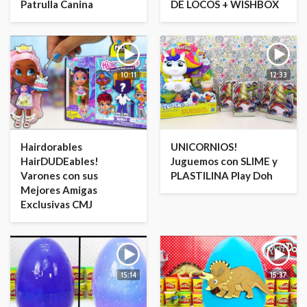
Patrulla Canina
DE LOCOS + WISHBOX
10:11
12:33
Hairdorables
UNICORNIOS!
HairDUDEables!
Juguemos con SLIME y
Varones con sus
PLASTILINA Play Doh
Mejores Amigas
Exclusivas CMJ
15:14
15:37