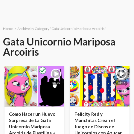
Home
Archive by Category "Gata Unicornio Mariposa Arcoiris"
Gata Unicornio Mariposa
Arcoiris
10:25
18:57
Como Hacer un Huevo
Felicity Red y
Sorpresa de La Gata
Manchitas Crean el
Unicornio Mariposa
Juego de Discos de
Arcoiris de Plastilina +
Unicornios con Azucar