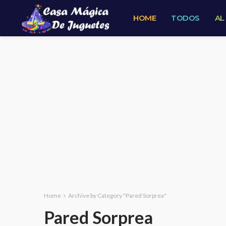
HOME
TODOS
AL
Home
Archive by Category "Pared Sorprea"
Pared Sorprea