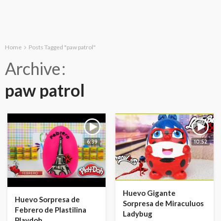
Home
Posts Tagged "paw patrol"
Archive
paw patrol
6:39
10:52
Huevo Gigante
Huevo Sorpresa de
Sorpresa de Miraculuos
Febrero de Plastilina
Ladybug
Playdoh