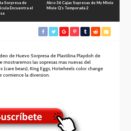
ta Sorpresa de
Abro 36 Cajas Sopresas de My Minie
Nivel
icula Encuentra el
Mixie Q’s Temporada 2
Compl
esa
ideo de Huevo Sorpresa de Plastilina Playdoh de
mostraremos las sopresas mas nuevas del
 (care bears), King Eggs, Hotwheels color change
ue comience la diversion.