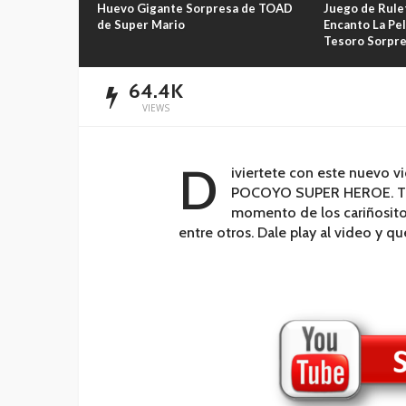
Huevo Gigante Sorpresa de TOAD
Juego de Rule
de Super Mario
Encanto La Pel
Tesoro Sorpr
64.4K
VIEWS
D
iviertete con este nuevo v
POCOYO SUPER HEROE. Te 
momento de los cariñositos
entre otros. Dale play al video y q