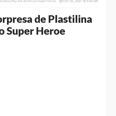
Oct. 02, 2021 at 6:00 am
astilina Play doh de Pocoyo Super Heroe
rpresa de Plastilina
o Super Heroe