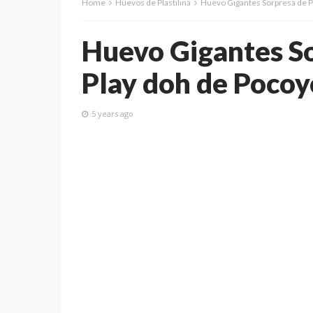
Home
Huevos de Plastilina
Huevo Gigantes Sorpresa de Pl
Huevo Gigantes So
Play doh de Pocoy
5 years ago