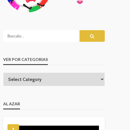
 BOSS en la Cabeza Corredora
la Pelicula Frozen de Plastilina
eto el Juego
Playdoh
VER POR CATEGORIAS
AL AZAR
1