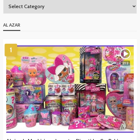
AL AZAR
1
21:2