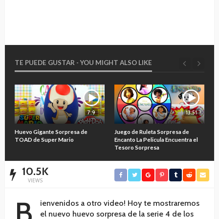
TE PUEDE GUSTAR - YOU MIGHT ALSO LIKE
7:9
13:51
O
Huevo Gigante Sorpresa de
Juego de Ruleta Sorpresa de
A
TOAD de Super Mario
Encanto La Pelicula Encuentra el
M
Tesoro Sorpresa
10.5K
VIEWS
B
ienvenidos a otro video! Hoy te mostraremos
el nuevo huevo sorpresa de la serie 4 de los