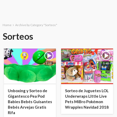
Home
Archive by Category "Sorteos"
Sorteos
7:59
5:48
Unboxing y Sorteo de
Sorteo de Juguetes LOL
Gigantesco Pea Pod
Underwraps LIttle Live
Babies Bebés Guisantes
Pets MiBro Pokémon
Bebés Arvejas Gratis
Wrapples Navidad 2018
Rifa