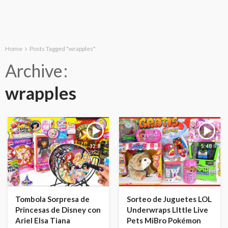
Home
Posts Tagged "wrapples"
Archive
wrapples
32:8
5:48
Tombola Sorpresa de
Sorteo de Juguetes LOL
Princesas de Disney con
Underwraps LIttle Live
Ariel Elsa Tiana
Pets MiBro Pokémon