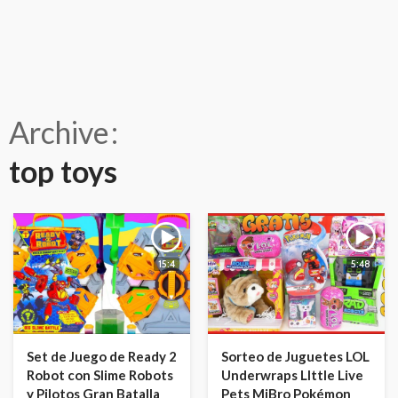
Archive
top toys
15:4
5:48
Set de Juego de Ready 2
Sorteo de Juguetes LOL
Robot con Slime Robots
Underwraps LIttle Live
y Pilotos Gran Batalla
Pets MiBro Pokémon