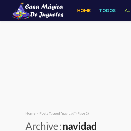
HOME
TODOS
AL
Home
Posts Tagged "navidad"
(Page 2)
Archive
navidad