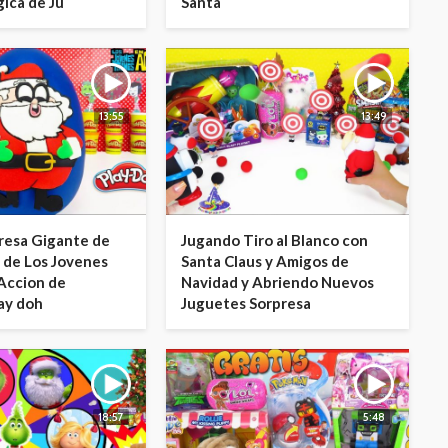
ica de Ju
Santa
13:55
13:49
resa Gigante de
Jugando Tiro al Blanco con
 de Los Jovenes
Santa Claus y Amigos de
Accion de
Navidad y Abriendo Nuevos
lay doh
Juguetes Sorpresa
18:57
5:48