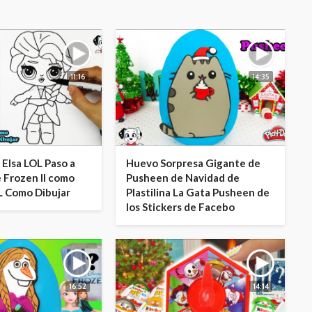
11:16
14:35
 Elsa LOL Paso a
Huevo Sorpresa Gigante de
e Frozen II como
Pusheen de Navidad de
 Como Dibujar
Plastilina La Gata Pusheen de
los Stickers de Facebo
16:52
14:14