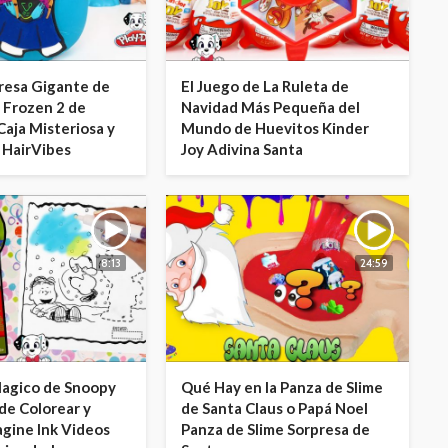
resa Gigante de
El Juego de La Ruleta de
 Frozen 2 de
Navidad Más Pequeña del
 Caja Misteriosa y
Mundo de Huevitos Kinder
HairVibes
Joy Adivina Santa
8:13
24:59
agico de Snoopy
Qué Hay en la Panza de Slime
de Colorear y
de Santa Claus o Papá Noel
agine Ink Videos
Panza de Slime Sorpresa de