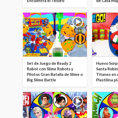
Encuentra el Tesoro
de Casa Mag
15:4
Set de Juego de Ready 2
Huevo Sorp
Robot con Slime Robots y
Santa Robin
Pilotos Gran Batalla de Slime o
Titanes en 
Big Slime Battle
Plastilina p
20:42