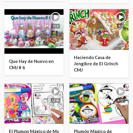
12:4
9:1
Haciendo Casa de
Que Hay de Nuevo en
Jengibre de El Grinch
CMJ # 6
CMJ
12:41
6:27
El Plumon Mágico de My
Plumón Mágico de