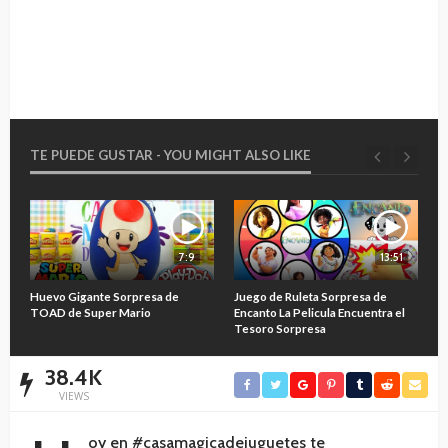
TE PUEDE GUSTAR - YOU MIGHT ALSO LIKE
7:9
13:51
O
Huevo Gigante Sorpresa de
Juego de Ruleta Sorpresa de
A
TOAD de Super Mario
Encanto La Pelicula Encuentra el
M
Tesoro Sorpresa
38.4K
VIEWS
oy en #casamagicadejuguetes te