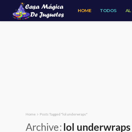
HOME
TODOS
AL
Home
Posts Tagged "lol underwraps"
Archive
lol underwraps