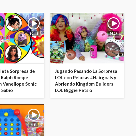
20:42
14:27
leta Sorpresa de
Jugando Pasando La Sorpresa
o Ralph Rompe
LOL con Pelucas #Hairgoals y
n Vanellope Sonic
Abriendo Kingdom Builders
y Sabio
LOL Biggie Pets o
8:13