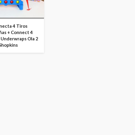
necta 4 Tiros
ñas + Connect 4
 Underwraps Ola 2
Shopkins