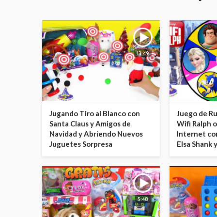
13:49
Jugando Tiro al Blanco con
Juego de Ru
Santa Claus y Amigos de
Wifi Ralph 
Navidad y Abriendo Nuevos
Internet co
Juguetes Sorpresa
Elsa Shank 
5:48