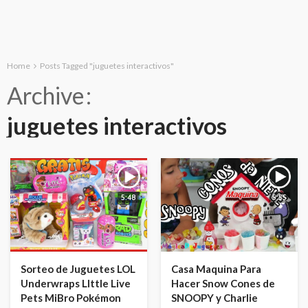
Home
Posts Tagged "juguetes interactivos"
Archive
juguetes interactivos
5:48
5:55
Sorteo de Juguetes LOL
Casa Maquina Para
Underwraps LIttle Live
Hacer Snow Cones de
Pets MiBro Pokémon
SNOOPY y Charlie