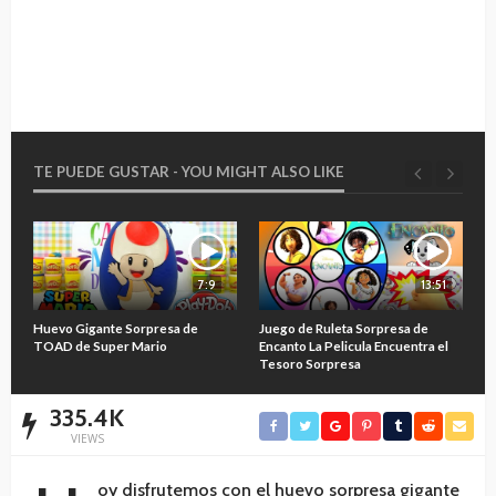
TE PUEDE GUSTAR - YOU MIGHT ALSO LIKE
7:9
13:51
O
Huevo Gigante Sorpresa de
Juego de Ruleta Sorpresa de
A
TOAD de Super Mario
Encanto La Pelicula Encuentra el
M
Tesoro Sorpresa
335.4K
VIEWS
oy disfrutemos con el huevo sorpresa gigante