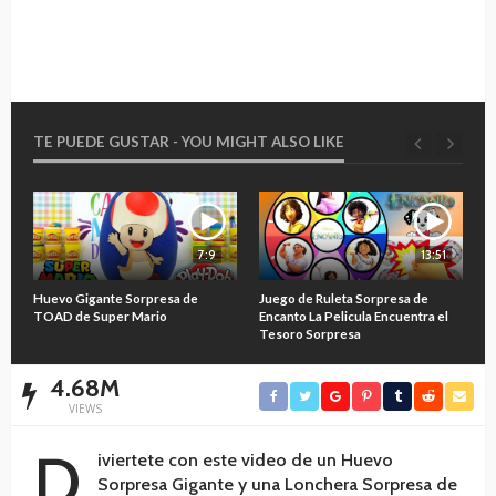
TE PUEDE GUSTAR - YOU MIGHT ALSO LIKE
7:9
13:51
O
Huevo Gigante Sorpresa de
Juego de Ruleta Sorpresa de
A
TOAD de Super Mario
Encanto La Pelicula Encuentra el
M
Tesoro Sorpresa
4.68M
VIEWS
D
iviertete con este video de un Huevo
Sorpresa Gigante y una Lonchera Sorpresa de