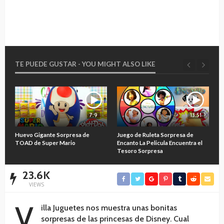
TE PUEDE GUSTAR - YOU MIGHT ALSO LIKE
7:9
13:51
O
Huevo Gigante Sorpresa de
Juego de Ruleta Sorpresa de
A
TOAD de Super Mario
Encanto La Pelicula Encuentra el
M
Tesoro Sorpresa
23.6K
VIEWS
V
illa Juguetes nos muestra unas bonitas
sorpresas de las princesas de Disney. Cual