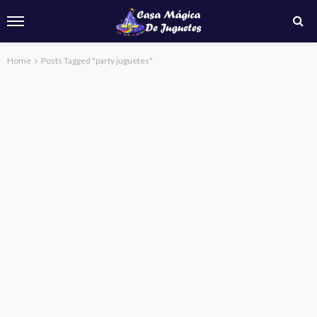
Home
Posts Tagged "party juguetes"