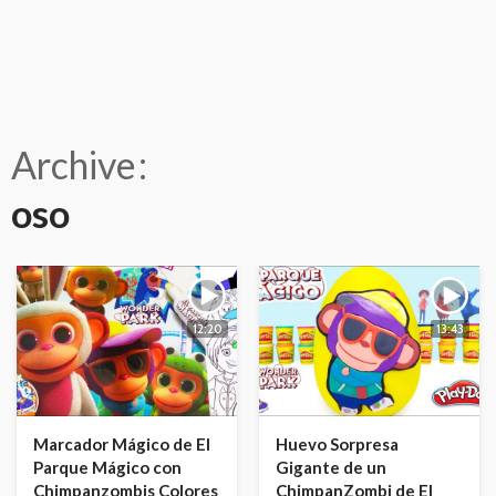
Archive
oso
12:20
13:43
Marcador Mágico de El
Huevo Sorpresa
Parque Mágico con
Gigante de un
Chimpanzombis Colores
ChimpanZombi de El