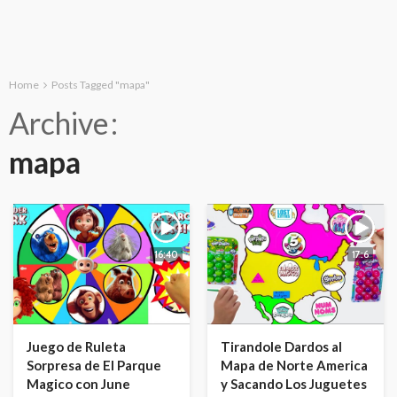
Home
Posts Tagged "mapa"
Archive
mapa
16:40
17:6
Juego de Ruleta
Tirandole Dardos al
Sorpresa de El Parque
Mapa de Norte America
Magico con June
y Sacando Los Juguetes