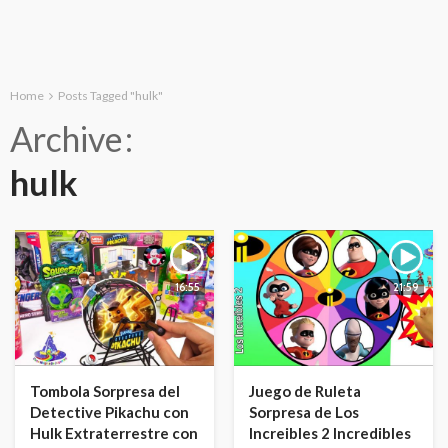
Home
Posts Tagged "hulk"
Archive
hulk
16:55
21:59
Tombola Sorpresa del
Juego de Ruleta
Detective Pikachu con
Sorpresa de Los
Hulk Extraterrestre con
Increibles 2 Incredibles