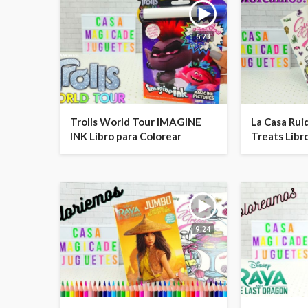
6:23
Trolls World Tour IMAGINE
La Casa Rui
INK Libro para Colorear
Treats Libr
9:24