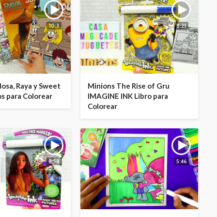
10:3
8:21
dosa, Raya y Sweet
Minions The Rise of Gru
os para Colorear
IMAGINE INK Libro para
Colorear
8:58
5:46