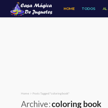
HOME
TODOS
AL
Home
Posts Tagged "coloring book"
Archive
coloring book