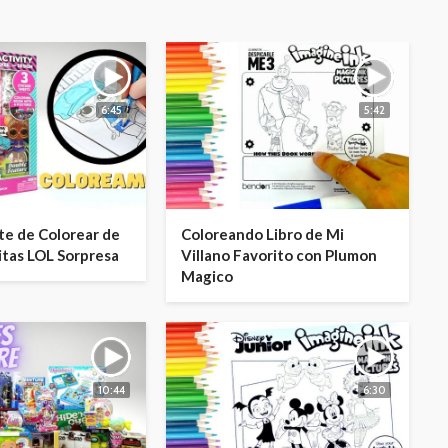
6:45
5:42
te de Colorear de
Coloreando Libro de Mi
tas LOL Sorpresa
Villano Favorito con Plumon
Magico
10:44
6:30