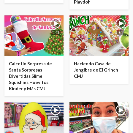
Playdoh
11:42
9:1
Calcetín Sorpresa de
Haciendo Casa de
Santa Sorpresas
Jengibre de El Grinch
Divertidas Slime
CMJ
Squishies Huevitos
Kinder y Más CMJ
13:27
19:19