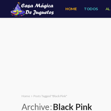
HOME
TODOS
AL
Home
Posts Tagged "Black Pink"
Archive
Black Pink