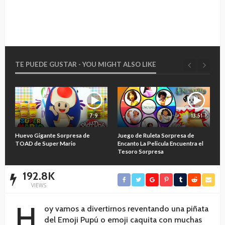
TE PUEDE GUSTAR - YOU MIGHT ALSO LIKE
7:9
13:51
O
Huevo Gigante Sorpresa de
Juego de Ruleta Sorpresa de
A
TOAD de Super Mario
Encanto La Pelicula Encuentra el
M
Tesoro Sorpresa
192.8K
VIEWS
H
oy vamos a divertirnos reventando una piñata
del Emoji Pupú o emoji caquita con muchas