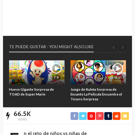
TE PUEDE GUSTAR - YOU MIGHT ALSO LIKE
7:9
13:51
O
Huevo Gigante Sorpresa de
Juego de Ruleta Sorpresa de
A
TOAD de Super Mario
Encanto La Pelicula Encuentra el
M
Tesoro Sorpresa
66.5K
VIEWS
n el reto de niños vs niñas de