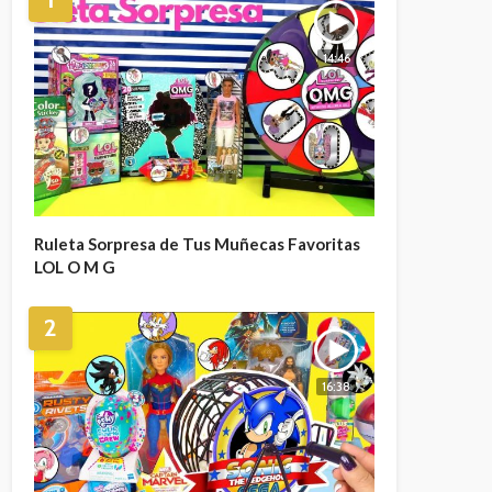
14:46
Ruleta Sorpresa de Tus Muñecas Favoritas
LOL O M G
2
16:38