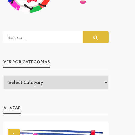
Huevo Gigante Sorpresa de ANA de
 BOSS en la Cabeza Corredora
la Pelicula Frozen de Plastilina
eto el Juego
Playdoh
VER POR CATEGORIAS
AL AZAR
1