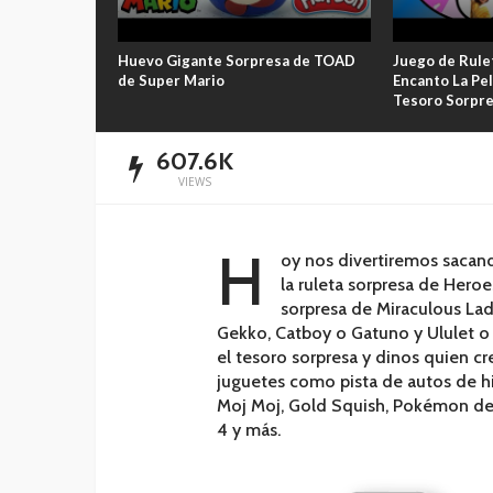
sa de BOO de
Huevo Gigante Sorpresa de TOAD
Juego de Rule
de Super Mario
Encanto La Pel
Tesoro Sorpr
607.6K
VIEWS
H
oy nos divertiremos sacan
la ruleta sorpresa de Heroe
sorpresa de Miraculous Lady
Gekko, Catboy o Gatuno y Ululet o 
el tesoro sorpresa y dinos quien c
juguetes como pista de autos de hie
Moj Moj, Gold Squish, Pokémon d
4 y más.