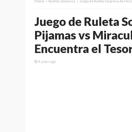
Home
Ruletas Sorpresa
Juego de Ruleta Sorpresa de Hero
Juego de Ruleta S
Pijamas vs Miracu
Encuentra el Teso
8 years ago