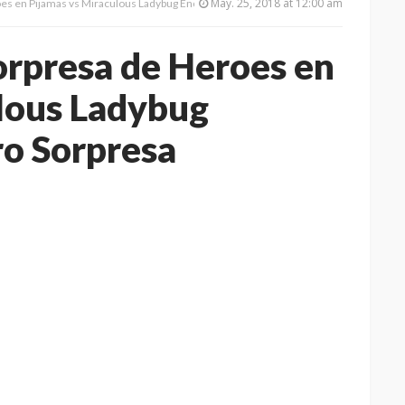
May. 25, 2018 at 12:00 am
es en Pijamas vs Miraculous Ladybug Encuentra el Tesoro Sorpresa
orpresa de Heroes en
lous Ladybug
ro Sorpresa