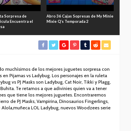
ta Sorpresa de
Abro 36 Cajas Sopresas de My Minie
Nivel
icula Encuentra el
Mixie Q’s Temporada 2
Compl
esa
do muchísimos de los mejores juguetes sorpresa con
s en Pijamas vs Ladybug. Los personajes en la ruleta
bug vs PJ Masks son Ladybug, Cat Noir, Tikki y Plagg,
Buhita. Te retamos a que adivinies quien va a tener
rees que tiene los mejores juguetes. Encontraremos
rro de PJ Masks, Vampirina, Dinosaurios Fingerlings,
e Alola,muñeca LOL Ladybug, nuevos Woodzees serie