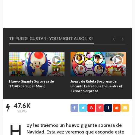
TE PUEDE GUSTAR - YOU MIGHT ALSO LIKE
7:9
13:51
O
Huevo Gigante Sorpresa de
Juego de Ruleta Sorpresa de
A
TOAD de Super Mario
Encanto La Pelicula Encuentra el
M
Tesoro Sorpresa
47.6K
VIEWS
H
oy les traemos un huevo gigante sopresa de
Navidad. Esta vez veremos que esconde este