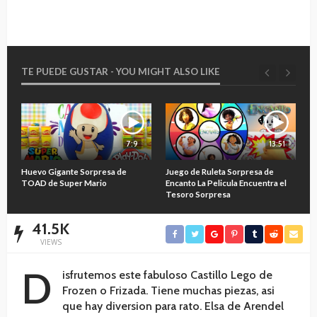
TE PUEDE GUSTAR - YOU MIGHT ALSO LIKE
7:9
13:51
O
Huevo Gigante Sorpresa de
Juego de Ruleta Sorpresa de
A
TOAD de Super Mario
Encanto La Pelicula Encuentra el
M
Tesoro Sorpresa
41.5K
VIEWS
D
isfrutemos este fabuloso Castillo Lego de
Frozen o Frizada. Tiene muchas piezas, asi
que hay diversion para rato. Elsa de Arendel